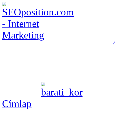
A
Címlap