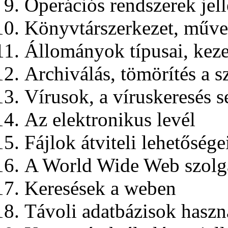
Operációs rendszerek jel
Könyvtárszerkezet, műve
Állományok típusai, kez
Archiválás, tömörítés a 
Vírusok, a víruskeresés 
Az elektronikus levél
Fájlok átviteli lehetősége
A World Wide Web szolgá
Keresések a weben
Távoli adatbázisok haszn