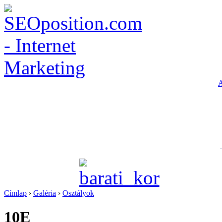
A
Címlap
›
Galéria
›
Osztályok
10E