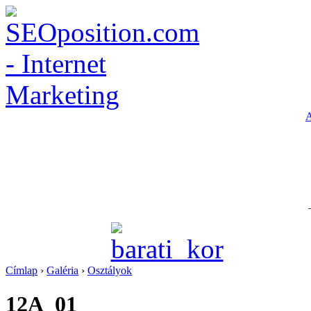
A
Címlap
›
Galéria
›
Osztályok
12A_01