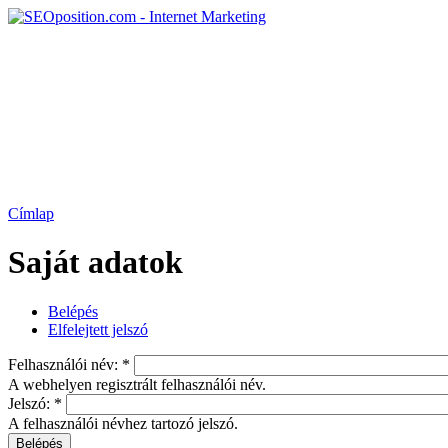
Címlap
Saját adatok
Belépés
Elfelejtett jelszó
Felhasználói név:
*
A webhelyen regisztrált felhasználói név.
Jelszó:
*
A felhasználói névhez tartozó jelszó.