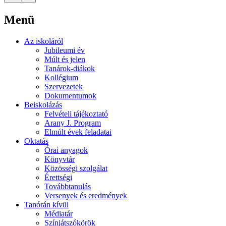
Menü
Az iskoláról
Jubileumi év
Múlt és jelen
Tanárok-diákok
Kollégium
Szervezetek
Dokumentumok
Beiskolázás
Felvételi tájékoztató
Arany J. Program
Elmúlt évek feladatai
Oktatás
Órai anyagok
Könyvtár
Közösségi szolgálat
Érettségi
Továbbtanulás
Versenyek és eredmények
Tanórán kívül
Médiatár
Színjátszókörök